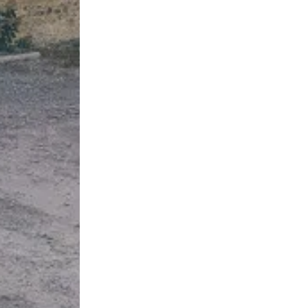
rnières offres
vant à notre
LIENS UTILES
fermiers
La Ferme
Mentions Lég
Actualités
CGV
Mon compte
Aide & FAQ
Contact
Click & Colle