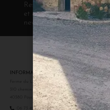
Restez au courant de nos de
et actualités en vous inscri
newsletter.
INFORMATIONS
MENU
Nos produits 
Ferme du Labouran
Vente directe
310 chemin du Labouran
Canards
40380 Poyartin
Poulets Frais
06 73 49 83 79