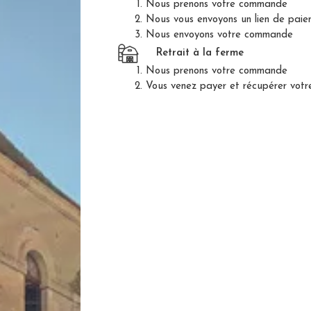
Nous prenons votre commande
Nous vous envoyons un lien de pai
Nous envoyons votre commande
te de canard frais non disponible pour le mom
Retrait à la ferme
pas à nous contacter pour connaître nos prochai
Nous prenons votre commande
Vous venez payer et récupérer vot
OS PRODUITS :
CANARDS GR