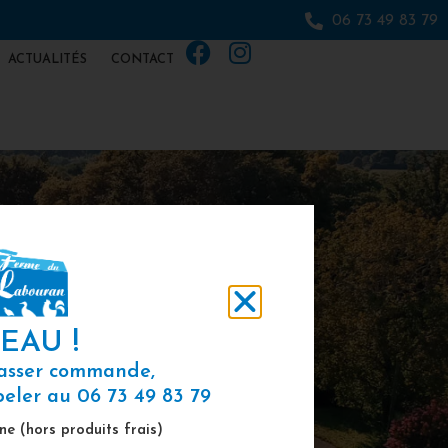
06 73 49 83 79
ACTUALITÉS
CONTACT
GRAS
EAU !
passer commande,
ppeler au
06 73 49 83 79
ne (hors produits frais)