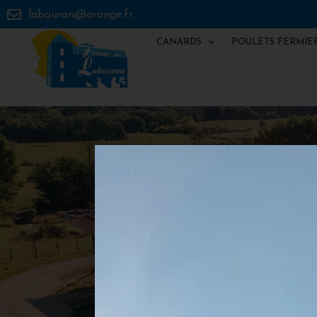
labouran@orange.fr
CANARDS
POULETS FERMIE
COM