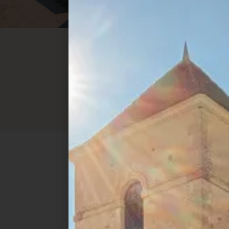
Ven
N'hésitez 
N