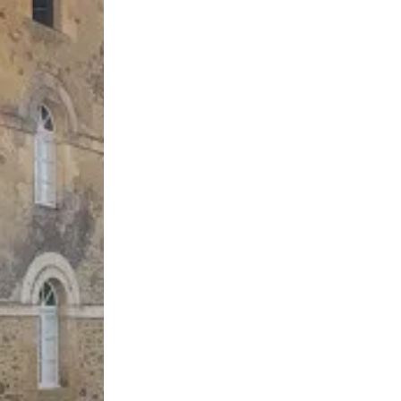
Foie Gras de Canard
Cuisses de Canard 
rais du Sud Ouest (au
Sud Ouest fraîches 
kg)
kg)
LIRE LA SUITE
LIRE LA SUITE