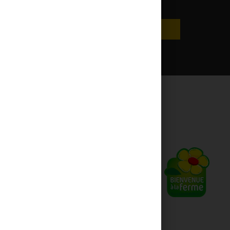
S'abonner
ales
ct
Paiements sécurisés