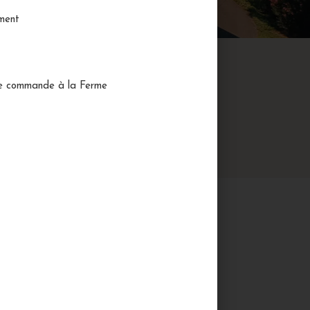
ement
ent.
nes ventes.
re commande à la Ferme
AS