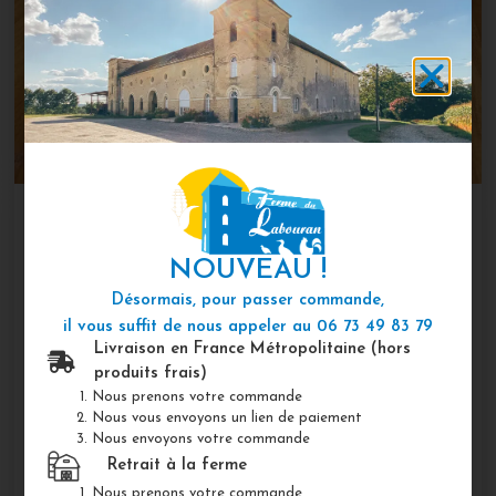
Axoa de Chapon du
NOUVEAU !
Sud Ouest – 600g
Désormais, pour passer commande,
il vous suffit de nous appeler au
06 73 49 83 79
Livraison en France Métropolitaine (hors
Axoa de chapon du Sud Ouest en conserve.
produits frais)
Chapons élevés en plein air à la Ferme du
Nous prenons votre commande
Labouran dans les Landes. Produit fait maison,
Nous vous envoyons un lien de paiement
directement à la ferme du Labouran.
Nous envoyons votre commande
2/3 parts | 21,70 €/kg
Retrait à la ferme
Nous prenons votre commande