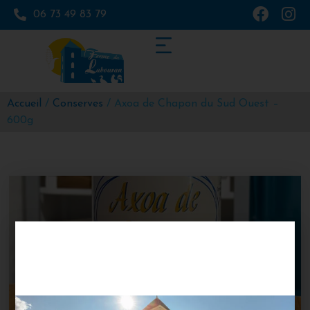
06 73 49 83 79
Accueil
/
Conserves
/ Axoa de Chapon du Sud Ouest –
600g