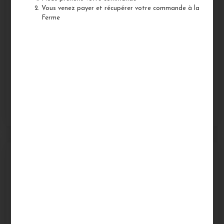
Vous venez payer et récupérer votre commande à la
Ferme
13,00
€
Pour passer commande, veuillez nous contacter au
:
06 73 49 83 79
Description
Informations complémentaires
Avis (0)