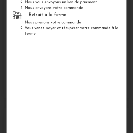
Nous vous envoyons un lien de paiement
du Labouran dans les Landes.
Nous envoyons votre commande
36,31 €/kg
Retrait à la ferme
Nous prenons votre commande
Vous venez payer et récupérer votre commande à la
Ferme
6,90
€
Pour passer commande, veuillez nous contacter au
:
06 73 49 83 79
Description