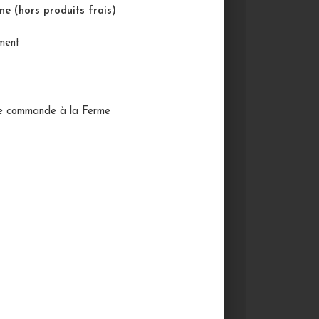
Actualité de la Ferme
Boutique
ne (hors produits frais)
en ligne
Foie Gras
Histoire
Vente
ement
re commande à la Ferme
Étiquettes
Agriculture
Boutique
Cailles
Canards
Chapons
Culture
Elevage
Ferme
Foie Gras
Fêtes
Maïs
Noël
Poulets
récolte
Vente
Volailles