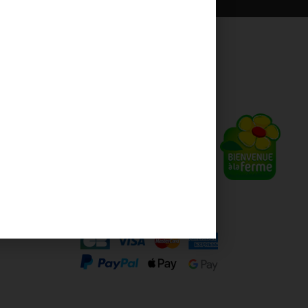
ales
ct
Paiements sécurisés