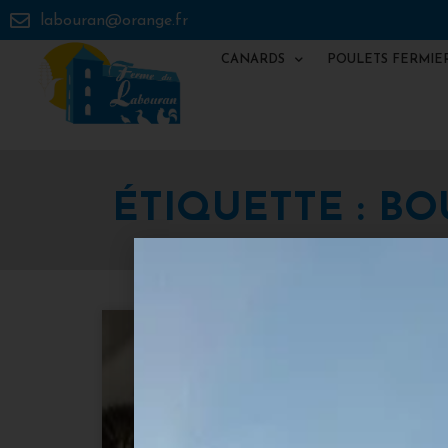
labouran@orange.fr
CANARDS
POULETS FERMIE
ÉTIQUETTE : B