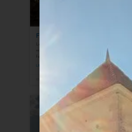
Fêtes de fin d’année : n’attende
Les fêtes de fin d’années arrivent à grands pas, le sa
vraiment temps de penser aux mets de prestige que vo
faire frétiller vos papilles.
LIRE PLUS »
02/12/2021
Aucun commentaire