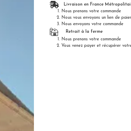
Livraison en France Métropolitai
Nous prenons votre commande
Nous vous envoyons un lien de pai
Nous envoyons votre commande
Retrait à la ferme
z plus pour commander !
Nous prenons votre commande
pin est décoré et les cadeaux attendent bien cachés ! Il est
Vous venez payer et récupérer vot
us allez servir à vos convives. Et nous avons ce qu’il faut pour
BOUTIQUE EN LIGNE