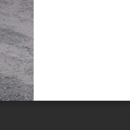
LIENS UTILES
fermiers
La Ferme
Mentions Lég
Actualités
CGV
Mon compte
Aide & FAQ
Contact
Click & Colle
Bienvenue à la ferme
Livraison