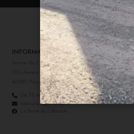
INFORMATIONS
MENU
Nos produits 
Ferme du Labouran
Vente directe
310 chemin du Labouran
Canards
40380 Poyartin
Poulets Frais
06 73 49 83 79
Chapons Frais
labouran@orange.fr
La ferme du Labouran