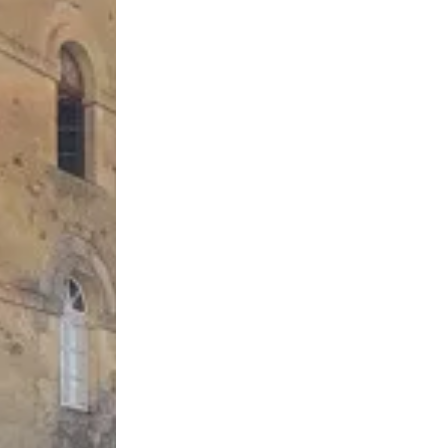
is sa boutique en ligne
s propres produits issus de son élevage de volailles fermières
fficiellement la vente de ses produits sur internet via son tout