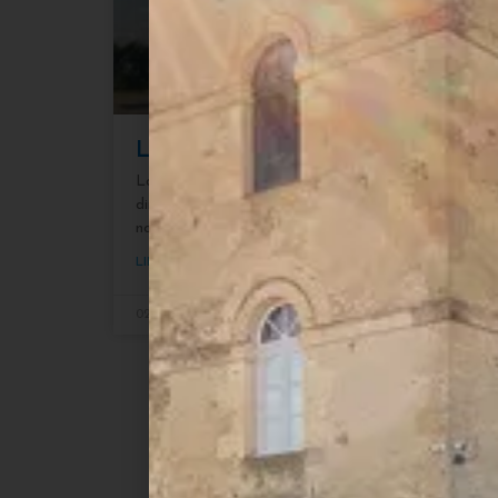
La Ferme du Labouran a désorma
La ferme du Labouran vend depuis plusieurs années se
directement à la ferme. À l’automne 2021, elle lance o
nouveau site e-commerce.
LIRE PLUS »
02/11/2021
Aucun commentaire