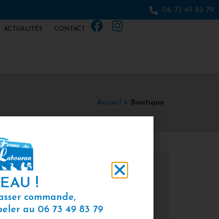
06 73 49 83 79
ACTUALITÉS
CONTACT
Accueil
»
Boutique
EAU !
Catégories
passer commande,
ppeler au
06 73 49 83 79