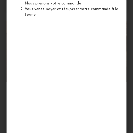
Nous prenons votre commande
12/04/2023
Aucun commentaire
Vous venez payer et récupérer votre commande à la
Ferme
HISTOIRE
Le Foie Gras du Sud-Ouest : une
tradition gastronomique millénaire
Le foie gras est un produit gastronomique de renommée
mondiale, prisé pour sa saveur riche et délicate. Cependant,
peu de personnes connaissent les origines et l’histoire de ce
mets délicieux. Dans cet article, nous allons découvrir
l’histoire et la tradition du foie gras dans le Sud-Ouest de