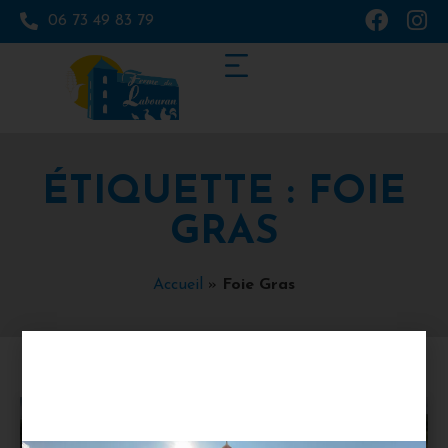
06 73 49 83 79
ÉTIQUETTE : FOIE
GRAS
Accueil
»
Foie Gras
FOIE GRAS